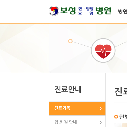
메인메뉴 바로가기
컨텐츠 바로가기
진료안내
진
진료과목
입,퇴원 안내